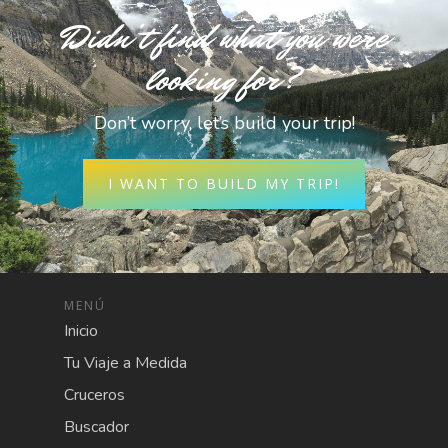
Didn’t find what you were
looking for?
Don’t worry, let’s build your trip!
I WANT TO BUILD MY TRIP!
MENÚ
Inicio
Tu Viaje a Medida
Cruceros
Buscador