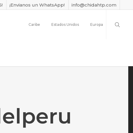
6!
¡Envianos un WhatsApp!
info@chidahtp.com
Caribe
Estados Unidos
Europa
delperu