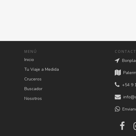
MENÚ
CONTAC
Inicio
Bonplan
Tu Viaje a Medida
Palermo
Cruceros
+54 9 1
Buscador
info@c
Nosotros
Envian