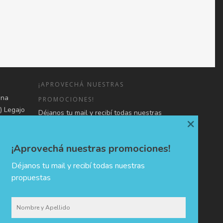
¡APROVECHÁ NUESTRAS
una
PROMOCIONES!
) Legajo
Déjanos tu mail y recibí todas nuestras
×
o de
propuestas
 en forma
3107080-
¡Aprovechá nuestras promociones!
mación,
Déjanos tu mail y recibí todas nuestras
propuestas