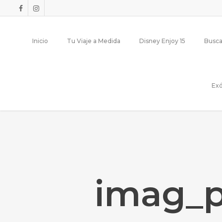
Inicio
Tu Viaje a Medida
Disney Enjoy 15
Busca
Exó
imag_p