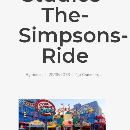
The-
Simpsons-
Ride
By
admin
29/05/2018
No Comments