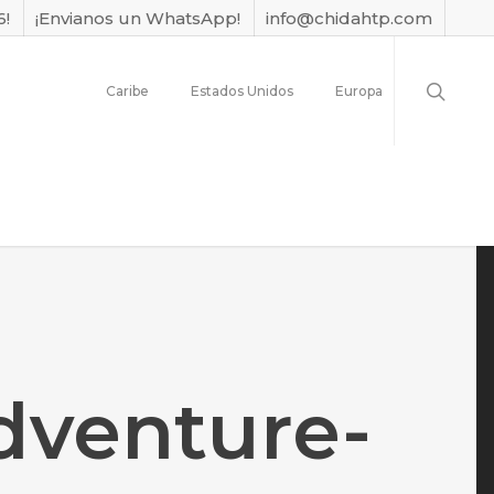
6!
¡Envianos un WhatsApp!
info@chidahtp.com
Caribe
Estados Unidos
Europa
adventure-