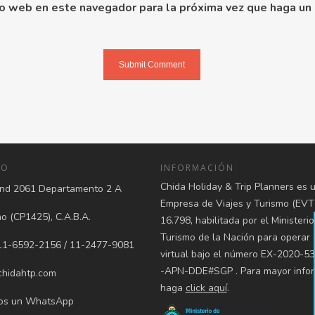
tio web en este navegador para la próxima vez que haga un
TO
INFORMACIÓN
Chida Holiday & Trip Planners es 
d 2061 Departamento 2 A
Empresa de Viajes y Turismo (EVT
 (CP1425), C.A.B.A.
16.798, habilitada por el Ministeri
Turismo de la Nación para operar
1-6592-2156 / 11-2477-9081
virtual bajo el número EX-2020-5
-APN-DDE#SGP . Para mayor infor
hidahtp.com
haga
click aquí
.
os un WhatsApp