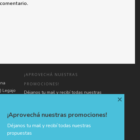
 comentario.
¡APROVECHÁ NUESTRAS
una
PROMOCIONES!
) Legajo
Déjanos tu mail y recibí todas nuestras
×
o de
propuestas
 en forma
3107080-
¡Aprovechá nuestras promociones!
mación,
Déjanos tu mail y recibí todas nuestras
propuestas