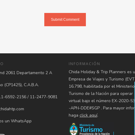
TO
INFORMACIÓN
Chida Holiday & Trip Planners es 
d 2061 Departamento 2 A
Empresa de Viajes y Turismo (EVT
 (CP1425), C.A.B.A.
16.798, habilitada por el Ministeri
Turismo de la Nación para operar
1-6592-2156 / 11-2477-9081
virtual bajo el número EX-2020-5
-APN-DDE#SGP . Para mayor infor
hidahtp.com
haga
click aquí
.
os un WhatsApp