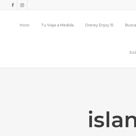
Inicio
Tu Viaje a Medida
Disney Enjoy 15
Busca
Exó
isla