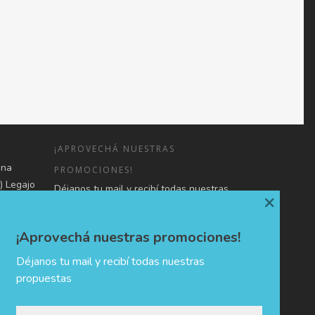
¡APROVECHÁ NUESTRAS
una
PROMOCIONES!
) Legajo
Déjanos tu mail y recibí todas nuestras
×
o de
propuestas
 en forma
¡Aprovechá nuestras promociones!
3107080-
mación,
Déjanos tu mail y recibí todas nuestras
propuestas