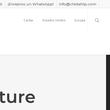
6!
¡Envianos un WhatsApp!
info@chidahtp.com
Caribe
Estados Unidos
Europa
ture