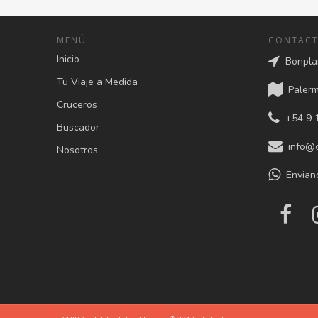
MENÚ
CONTAC
Inicio
Bonplan
Tu Viaje a Medida
Palermo
Cruceros
+54 9 1
Buscador
info@c
Nosotros
Envian