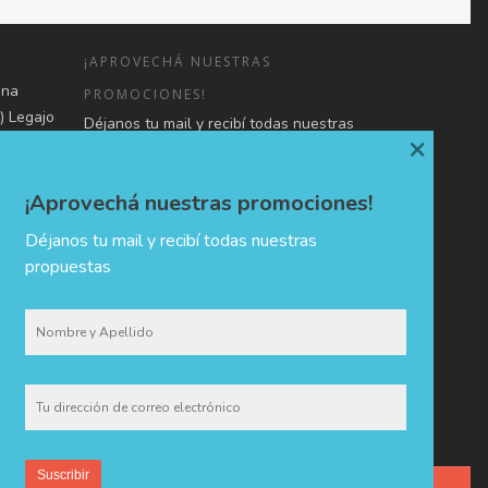
¡APROVECHÁ NUESTRAS
una
PROMOCIONES!
) Legajo
Déjanos tu mail y recibí todas nuestras
×
o de
propuestas
 en forma
3107080-
¡Aprovechá nuestras promociones!
mación,
Déjanos tu mail y recibí todas nuestras
propuestas