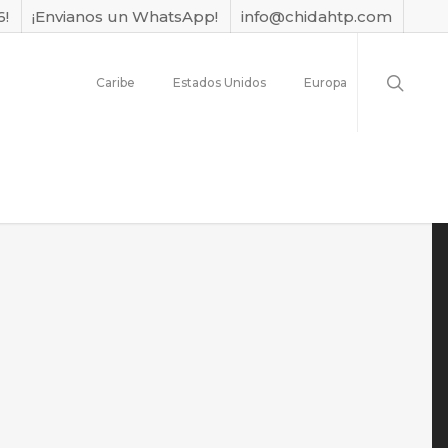
6!
¡Envianos un WhatsApp!
info@chidahtp.com
Caribe
Estados Unidos
Europa