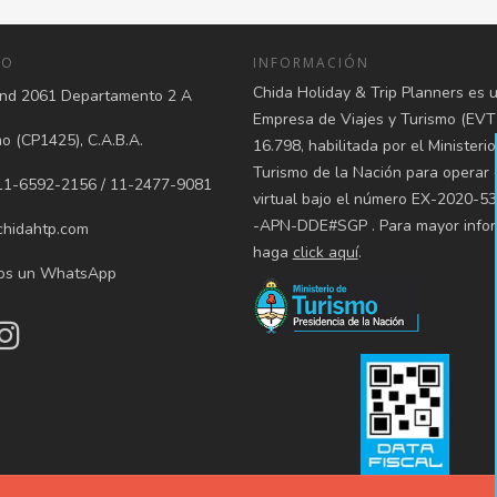
TO
INFORMACIÓN
Chida Holiday & Trip Planners es 
d 2061 Departamento 2 A
Empresa de Viajes y Turismo (EVT
 (CP1425), C.A.B.A.
16.798, habilitada por el Ministeri
Turismo de la Nación para operar
1-6592-2156 / 11-2477-9081
virtual bajo el número EX-2020-5
-APN-DDE#SGP . Para mayor infor
hidahtp.com
haga
click aquí
.
os un WhatsApp