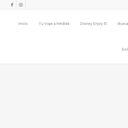
Inicio
Tu Viaje a Medida
Disney Enjoy 15
Busca
Exó