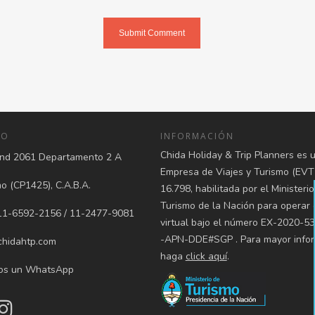
TO
INFORMACIÓN
Chida Holiday & Trip Planners es 
d 2061 Departamento 2 A
Empresa de Viajes y Turismo (EVT
 (CP1425), C.A.B.A.
16.798, habilitada por el Ministeri
Turismo de la Nación para operar
1-6592-2156 / 11-2477-9081
virtual bajo el número EX-2020-5
-APN-DDE#SGP . Para mayor infor
hidahtp.com
haga
click aquí
.
os un WhatsApp