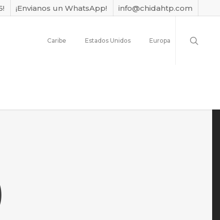
6!
¡Envianos un WhatsApp!
info@chidahtp.com
Caribe
Estados Unidos
Europa
)