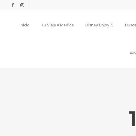
Inicio
Tu Viaje a Medida
Disney Enjoy 15
Busca
Exó