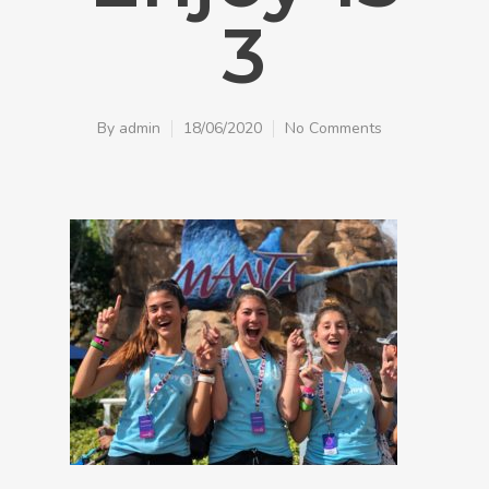
3
By
admin
18/06/2020
No Comments