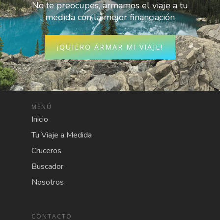
No te preocupes, armamos el viaje a tu
medida con la mejor financiación
¡QUIERO ARMAR MI VIAJE!
MENÚ
Inicio
Tu Viaje a Medida
Cruceros
Buscador
Nosotros
CONTACTO