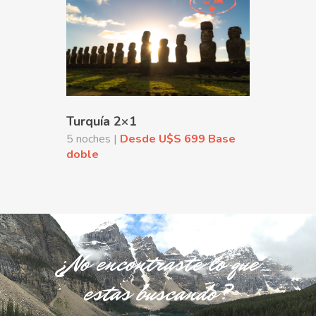
Turquía 2×1
5 noches |
Desde U$S 699 Base
doble
¿No encontraste lo que
estas buscando?